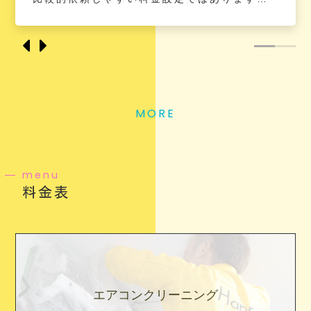
様。
が、クオリティはそれ以上のものをご提供。
様。
が、クオリティはそれ以上のものをご提供。
ぜひ、弊社にご相談ください。
気になるところも細かく、丁寧にクリーニン
ぜひ、弊社にご相談ください。
気になるところも細かく、丁寧にクリーニン
柔軟な対応が可能なため、時間外の依頼も承
グいたします。
柔軟な対応が可能なため、時間外の依頼も承
グいたします。
ることができます。
ご要望も踏まえつつ、ご満足していただける
ることができます。
ご要望も踏まえつつ、ご満足していただける
基本的に作業の立ち合いは必要ですが、どう
ような、「次も依頼したい」と思っていただ
基本的に作業の立ち合いは必要ですが、どう
ような、「次も依頼したい」と思っていただ
MORE
してもずっとは立ち会えない！という場合は
ける、そんなハウスクリーニングをお届けし
してもずっとは立ち会えない！という場合は
ける、そんなハウスクリーニングをお届けし
作業前後のみの立ち合いでも構いません。
ます。
作業前後のみの立ち合いでも構いません。
ます。
menu
料金表
エアコンクリーニング