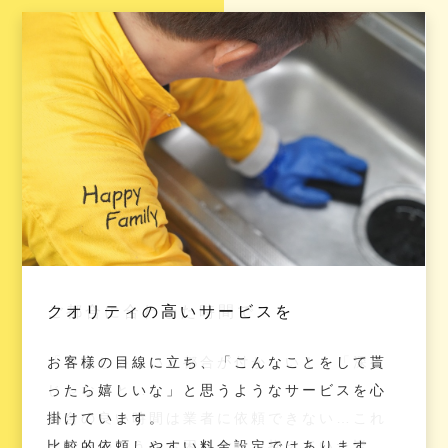
ご都合に合わせた時間で
クオリティの高いサービスを
ご都合に合わせた時間で
クオリティの高いサービスを
「早朝じゃないと都合が付かない！」「深夜
お客様の目線に立ち、「こんなことをして貰
「早朝じゃないと都合が付かない！」「深夜
お客様の目線に立ち、「こんなことをして貰
じゃないと…」
ったら嬉しいな」と思うようなサービスを心
じゃないと…」
ったら嬉しいな」と思うようなサービスを心
都合の良い時間は業者に依頼できない…これ
掛けています。
都合の良い時間は業者に依頼できない…これ
掛けています。
までそのようなお困りごとを抱えていた皆
比較的依頼しやすい料金設定ではあります
までそのようなお困りごとを抱えていた皆
比較的依頼しやすい料金設定ではあります